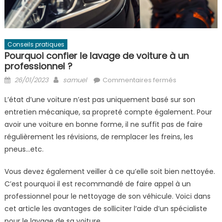
Conseils pratiques
Pourquoi confier le lavage de voiture à un
professionnel ?
Posted
Author
sur
26/01/2023
samuel
Commentaires fermés
on
Pourquoi
L’état d’une voiture n’est pas uniquement basé sur son
confier
entretien mécanique, sa propreté compte également. Pour
le
avoir une voiture en bonne forme, il ne suffit pas de faire
lavage
de
régulièrement les révisions, de remplacer les freins, les
voiture
pneus…etc.
à
un
Vous devez également veiller à ce qu’elle soit bien nettoyée.
professionnel
C’est pourquoi il est recommandé de faire appel à un
?
professionnel pour le nettoyage de son véhicule. Voici dans
cet article les avantages de solliciter l’aide d’un spécialiste
pour le lavage de sa voiture.