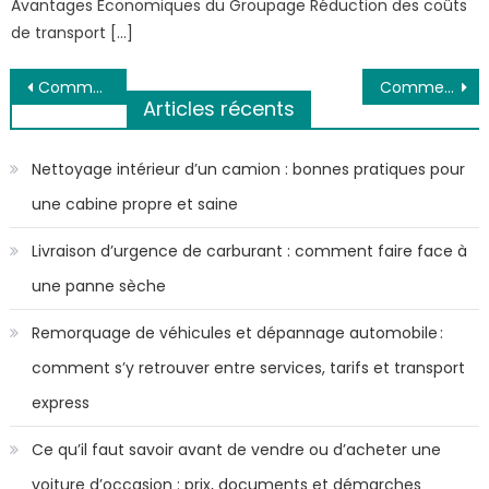
Avantages Économiques du Groupage Réduction des coûts
de transport […]
Navigation
Comment bien entretenir son vélo de route ?
Comment effectuer un entretien régulier pour prolonger la durée de vie de votre voiture
Articles récents
de
l’article
Nettoyage intérieur d’un camion : bonnes pratiques pour
une cabine propre et saine
Livraison d’urgence de carburant : comment faire face à
une panne sèche
Remorquage de véhicules et dépannage automobile :
comment s’y retrouver entre services, tarifs et transport
express
Ce qu’il faut savoir avant de vendre ou d’acheter une
voiture d’occasion : prix, documents et démarches