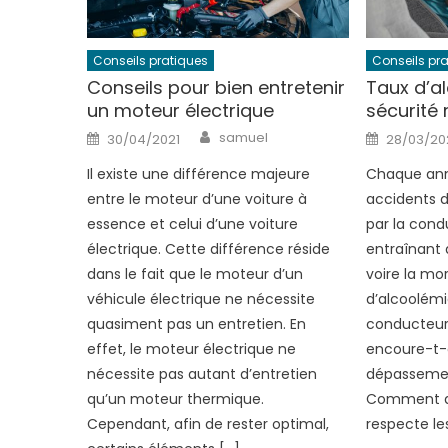
Conseils pratiques
Conseils pr
Conseils pour bien entretenir
Taux d’a
un moteur électrique
sécurité r
Author
Posted
Posted
samuel
30/04/2021
28/03/20
on
on
Il existe une différence majeure
Chaque an
entre le moteur d’une voiture à
accidents d
essence et celui d’une voiture
par la condu
électrique. Cette différence réside
entraînant 
dans le fait que le moteur d’un
voire la mor
véhicule électrique ne nécessite
d’alcoolémi
quasiment pas un entretien. En
conducteurs
effet, le moteur électrique ne
encoure-t-
nécessite pas autant d’entretien
dépassemen
qu’un moteur thermique.
Comment as
Cependant, afin de rester optimal,
respecte le