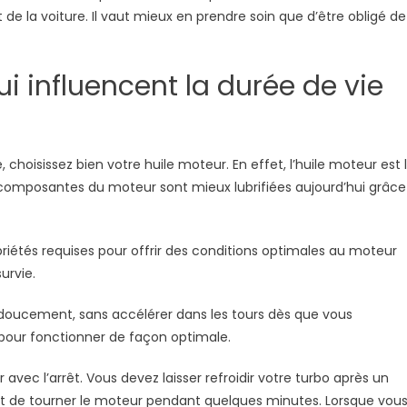
de la voiture. Il vaut mieux en prendre soin que d’être obligé de
un
teur
rbo
ui influencent la durée de vie
 choisissez bien votre huile moteur. En effet, l’huile moteur est 
es composantes du moteur sont mieux lubrifiées aujourd’hui grâce
riétés requises pour offrir des conditions optimales au moteur
urvie.
 doucement, sans accélérer dans les tours dès que vous
 pour fonctionner de façon optimale.
avec l’arrêt. Vous devez laisser refroidir votre turbo après un
uffit de tourner le moteur pendant quelques minutes. Lorsque vou