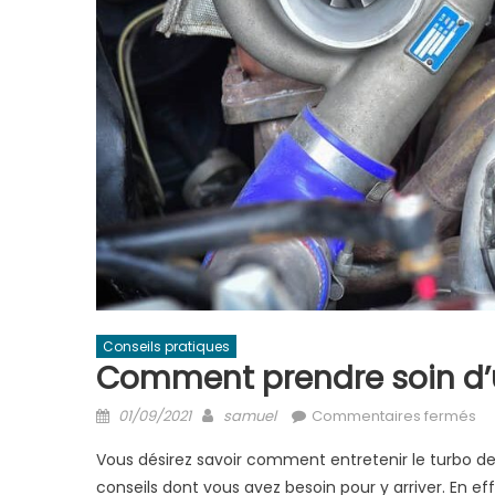
Conseils pratiques
Comment prendre soin d’
Posted
Author
su
01/09/2021
samuel
Commentaires fermés
on
C
Vous désirez savoir comment entretenir le turbo de 
pr
conseils dont vous avez besoin pour y arriver. En e
so