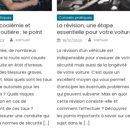
atiques
Conseils pratiques
lcoolémie et
La révision, une étape
outière : le point
essentielle pour votre voitur
Author
Author
Posted
samuel
samuel
23
19/10/2020
on
née, de nombreux
La révision d’un véhicule est
e la route sont causés
indispensable pour s’assurer de vot
ite en état d’ivresse,
sécurité mais aussi de la longévité
des blessures graves,
de votre voiture. C’est aussi un
t. Mais quels sont les taux
excellent moyen qui vous permet
e autorisés pour les
d’anticiper les éventuels problèmes
 ? Quels risques
qui peuvent subvenir. Mais en quoi
on en cas de
cette révision consiste-elle et
t de ces taux ?
comment l’effectuer ? Découvrez
surer une conduite qui
les points importants à savoir sur c
s normes de sécurité […]
sujet dans le […]