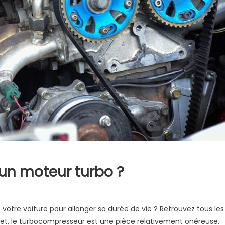
un moteur turbo ?
r
omment
votre voiture pour allonger sa durée de vie ? Retrouvez tous les
endre
ffet, le turbocompresseur est une pièce relativement onéreuse.
in