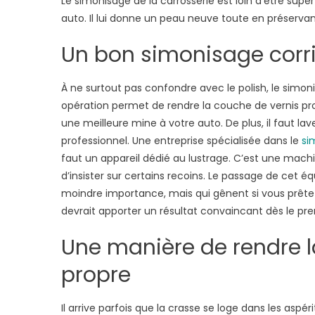
Le simonisage de la carrosserie est loin d’être super
bo
auto. Il lui donne un peau neuve toute en préserva
ra
de
Un bon simonisage corri
pr
au
si
À ne surtout pas confondre avec le polish, le simoni
de
opération permet de rendre la couche de vernis pr
vo
une meilleure mine à votre auto. De plus, il faut lav
vo
professionnel. Une entreprise spécialisée dans le
si
faut un appareil dédié au lustrage. C’est une mach
d’insister sur certains recoins. Le passage de cet 
moindre importance, mais qui gênent si vous prête
devrait apporter un résultat convaincant dès le pre
Une manière de rendre l
propre
Il arrive parfois que la crasse se loge dans les aspé