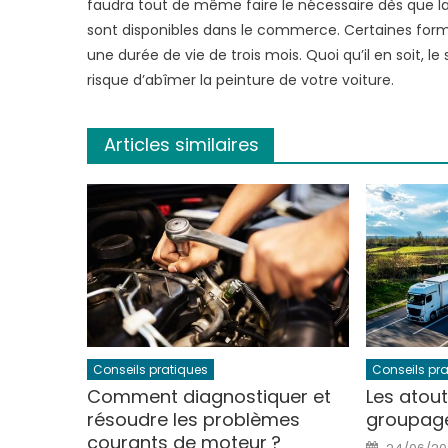
faudra tout de même faire le nécessaire dès que l
sont disponibles dans le commerce. Certaines form
une durée de vie de trois mois. Quoi qu’il en soit, 
risque d’abîmer la peinture de votre voiture.
Articles similaires
Conseils pratiques
Conseils pr
Comment diagnostiquer et
Les atout
résoudre les problèmes
groupag
courants de moteur ?
Posted