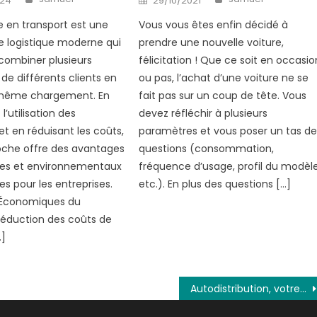
024
29/10/2021
on
 en transport est une
Vous vous êtes enfin décidé à
 logistique moderne qui
prendre une nouvelle voiture,
combiner plusieurs
félicitation ! Que ce soit en occasio
 de différents clients en
ou pas, l’achat d’une voiture ne se
 même chargement. En
fait pas sur un coup de tête. Vous
’utilisation des
devez réfléchir à plusieurs
et en réduisant les coûts,
paramètres et vous poser un tas d
oche offre des avantages
questions (consommation,
s et environnementaux
fréquence d’usage, profil du modèle
es pour les entreprises.
etc.). En plus des questions […]
Économiques du
éduction des coûts de
…]
Autodistribution, votre allié en pièces détachées