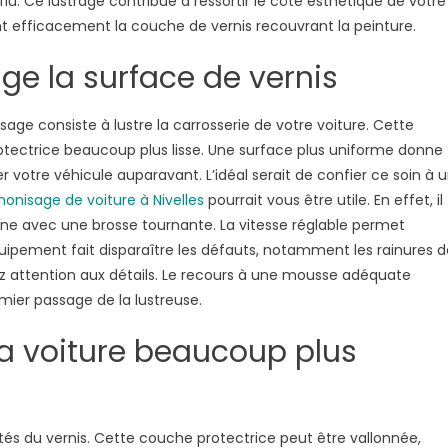
flu. Ce lustrage contribue à ressortir le côté esthétique de votre
nnes
nt efficacement la couche de vernis recouvrant la peinture.
isons
ge la surface de vernis
océder
monisage
sage consiste à lustre la carrosserie de votre voiture. Cette
otectrice beaucoup plus lisse. Une surface plus uniforme donne
tre
er votre véhicule auparavant. L’idéal serait de confier ce soin à 
iture
monisage de voiture à Nivelles
pourrait vous être utile. En effet, il
ine avec une brosse tournante. La vitesse réglable permet
équipement fait disparaître les défauts, notamment les rainures 
z attention aux détails. Le recours à une mousse adéquate
mier passage de la lustreuse.
a voiture beaucoup plus
rités du vernis. Cette couche protectrice peut être vallonnée,