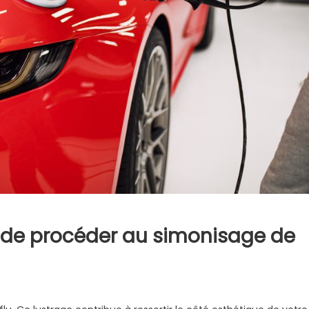
 de procéder au simonisage de
r
elques