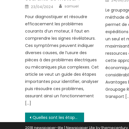
24/06/2
on
Author
Posted
samuel
23/04/2024
on
Le groupage
Pour diagnostiquer et résoudre
méthode de
efficacement les problèmes
permet de 
courants d’un moteur, il faut en
expéditions
comprendre les signes révélateurs.
un seul et
Ces symptômes peuvent indiquer
maximisant l
diverses causes, de l’usure des
ressources 
pièces à des problèmes électriques
cette appr
ou mécaniques plus complexes. Cet
économique
article se veut un guide des étapes
considérabl
importantes pour identifier, analyser
Avantages 
puis résoudre ces problèmes,
Groupage R
assurant ainsi un fonctionnement
transport [
[…]
Navigation
Quelles sont les étapes à suivre avant l’achat d’une voiture d’occasion ?
2018 newspaper-lite
|
Newspaper Lite by
themecentury
.