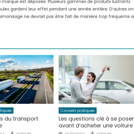
a marque est déposée. Plusieurs gammes de produits lustrants
ules gardent leur effet pendant une année entière. D’autres on
le simonisage ne devrait pas être fait de manière trop fréquente 
atiques
Conseils pratiques
s du transport
Les questions clé à se pose
e
avant d’acheter une voiture
Author
Author
Posted
samuel
samuel